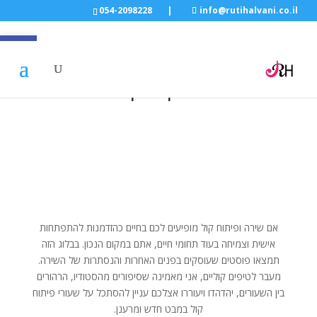
054-2098228
|
info@rutihalvani.co.il
פתח סרגל
מסלול לחובבי שירה –
התפתחות דרך הקול
אם שירה ופיתוח קול מופיעים לכם בחיים כהזדמנות להתפתחות
אישית וצמיחה בעוד תחומי חיים, אתם במקום הנכון. בבלוג הזה
תמצאו פוסטים שעוסקים בפנים האחרות והנסתרות של השירה.
מעבר לטיפים קוליים, אני מאמינה שסיפורים מהסטודיו, הרהורים
בין השעורים, יהדהדו ויעוררו אצלכם עניין להסתכל על שעורי פיתוח
קול במבט חדש ומרענן.