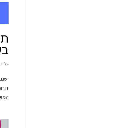
תל
בש
על ידי
ישנם
דורות
המוס