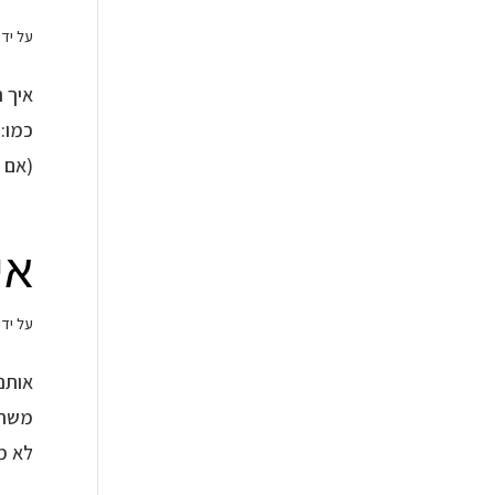
על ידי
כמו:
(אם 
אי
על ידי
אותנט
משהו
לא מח