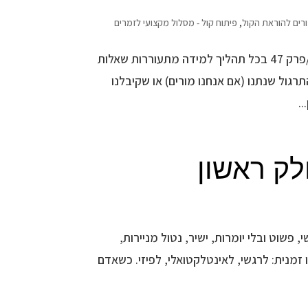
רים להוראת הקול
,
פיתוח קול - מסלול מקצועי לזמרים
איך ניתן לדעת אם הייתה התקדמות בשיעורי פיתוח קול – הקוראות בקול/פרק 47 בכל תהליך למידה מתעוררות שאלות
גול שנתנו (אם אנחנו מורים) או שקיבלנו
.
לק ראשון
שוט ובלי יומרות, ישיר, נטול מניירות,
מנית: לרגשי, לאינטלקטואלי, לפיזי. כשאדם