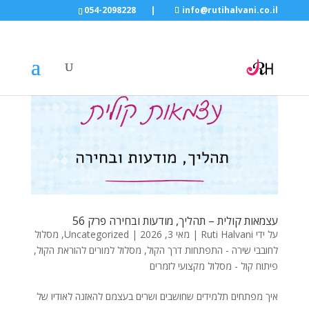
054-2098228
|
info@rutihalvani.co.il
עצמאות קולית – תהליך, מודעות ובחירה פרק 56
על ידי
Ruti Halvani
|
מאי 3, 2026
|
Uncategorized
,
מסלול
לחובבי שירה - התפתחות דרך הקול
,
מסלול למורים להוראת הקול
,
פיתוח קול - מסלול מקצועי לזמרים
איך מפתחים תלמידים שחושבים ושרים בעצמם להאזנה לאודיו של