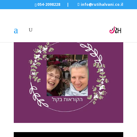
054-2098228
|
info@rutihalvani.co.il
למה אין לי קול מספיק חזק?