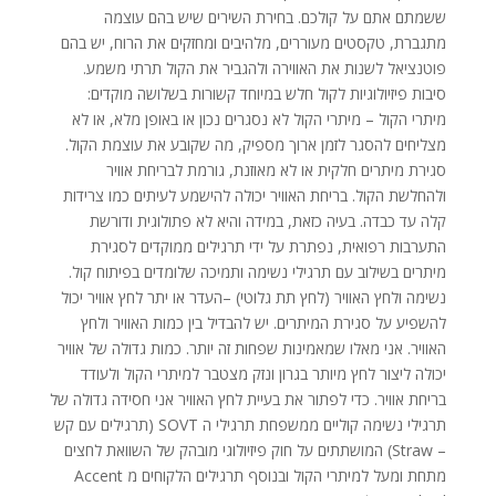
ששמתם אתם על קולכם. בחירת השירים שיש בהם עוצמה
מתגברת, טקסטים מעוררים, מלהיבים ומחזקים את הרוח, יש בהם
פוטנציאל לשנות את האווירה ולהגביר את הקול תרתי משמע.
סיבות פיזיולוגיות לקול חלש במיוחד קשורות בשלושה מוקדים:
מיתרי הקול – מיתרי הקול לא נסגרים נכון או באופן מלא, או לא
מצליחים להסגר לזמן ארוך מספיק, מה שקובע את עוצמת הקול.
סגירת מיתרים חלקית או לא מאוזנת, גורמת לבריחת אוויר
ולהחלשת הקול. בריחת האוויר יכולה להישמע לעיתים כמו צרידות
קלה עד כבדה. בעיה כזאת, במידה והיא לא פתולוגית ודורשת
התערבות רפואית, נפתרת על ידי תרגילים ממוקדים לסגירת
מיתרים בשילוב עם תרגילי נשימה ותמיכה שלומדים בפיתוח קול.
נשימה ולחץ האוויר (לחץ תת גלוטי) –העדר או יתר לחץ אוויר יכול
להשפיע על סגירת המיתרים. יש להבדיל בין כמות האוויר ולחץ
האוויר. אני מאלו שמאמינות שפחות זה יותר. כמות גדולה של אוויר
יכולה ליצור לחץ מיותר בגרון ונזק מצטבר למיתרי הקול ולעודד
בריחת אוויר. כדי לפתור את בעיית לחץ האוויר אני חסידה גדולה של
תרגילי נשימה קוליים ממשפחת תרגילי ה SOVT (תרגילים עם קש
– Straw) המושתתים על חוק פיזיולוגי מובהק של השוואת לחצים
מתחת ומעל למיתרי הקול ובנוסף תרגילים הלקוחים מ Accent