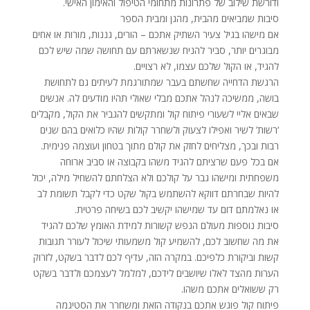
ודורשת שילוב של פתרונות מתחומי הטיפול והאימון האישי.
סיבות שמביאים מהבית, מהגן ומבית הספר
אם מישהו בגיל צעיר השתיק אתכם – הורים, גננות, מורות או אחים
מבוגרים יותר, סביר להניח שנשארתם עם תחושה שמה שיש לכם
להגיד, או הקול שלכם עצמו, לא רצויים.
הרגשת הדחייה שחשתם בעבר שמתורגמת לעיתים גם לתחושת
בושה, ממשיכה לנהל אתכם מבלי שאולי תהיו מודעים לה. אנשים
שבאים אליי לשעורי פיתוח קול ומתקשים להגביר את הקול, מקבלים
‘רשות’ לשיר ואפילו לצעוק ולשחרר קולות שהיו כלואים בהם שנים
רבות ובכך, מצליחים לחזק את קולם מתוך בטחון ועוצמה פנימית.
אם בכל פעם שרציתם להגיד משהו בקבוצה או סביב ארוחה
משפחתית ומישהו גבר על קולכם ולא הצלחתם להשחיל מילה, יכול
להיות שבחרתם דווקא להשתמש בקול שקט כדי לקבל תשומת לב
או נאלמתם דום עד שמישהו יקשיב לכם בשיחה פרטית.
סיבות נוספות מעולם הנפש קשורות למידת האומץ שלכם להגיד
את מה שחשוב לכם, להשמיע קול משמעותי שיכול לעורר תגובות
קשות וביקורת כלפיכם. במקרה הזה, עדיף לכם לדבר בשקט, לזרוק
הערות מהצד לאלו שיושבים לידכם, למלמל לעצמכם ולדבר בשקט
רק ששואלים אתכם משהו.
פיתוח קול פוגש אתכם בנקודה הזאת ומשחרר את הסטיגמה