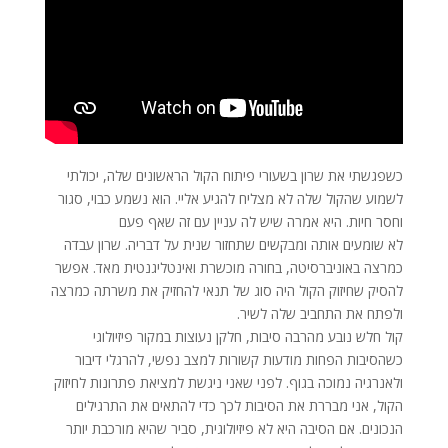
כשפגשתי את שרון בשעורי פיתוח הקול הראשונים שלה, יכולתי
לשמוע שהקול שלה לא מצליח להגיע אליי. הוא נשמע כבוי, סגור
וחסר חיות. היא אמרה שיש לה עניין עם זה שאף פעם
לא שומעים אותה ומבקשים שתחזור שנית על דבריה. שרון עבדה
כמרצה באוניברסיטה, בחורה מוכשרת ואינטליגנטית מאד. אפשר
להסיק שחיזוק הקול היה סוג של תנאי להחזיק את משרתה כמרצה
ולפתח את התחביב שלה לשיר.
קול חלש נובע מהרבה סיבות, חלקן נעוצות במקור פיזיולוגי
כשהסיבות הפחות מודעות קשורות למצב נפשי, להרגלי דיבור
ולאנרגיה נמוכה בגוף. לפני שאני ניגשת למציאת פתרונות לחיזוק
הקול, אני מבררת את הסיבות לכך כדי להתאים את התרגילים
הנכונים. אם הסיבה היא לא פיזיולוגית, סביר שהיא מורכבת יותר