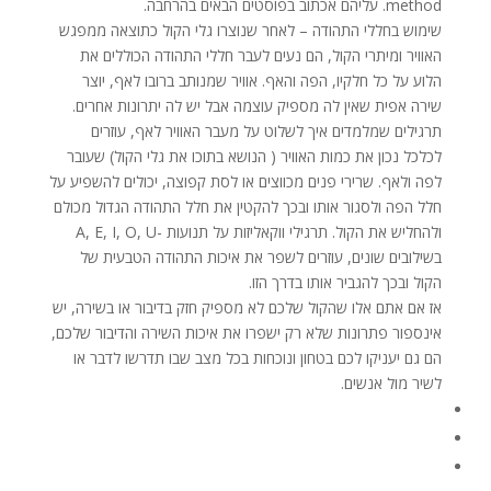
method. עליהם אכתוב בפוסטים הבאים בהרחבה.
שימוש בחללי התהודה – לאחר שנוצרו גלי הקול כתוצאה ממפגש
האוויר ומיתרי הקול, הם נעים לעבר חללי התהודה הכוללים את
הלוע על כל חלקיו, הפה והאף. אוויר שמנותב ברובו לאף, יוצר
שירה אפית שאין לה מספיק עוצמה אבל יש לה יתרונות אחרים.
תרגילים שמלמדים איך לשלוט על מעבר האוויר לאף, עוזרים
לכלכל נכון את כמות האוויר ( הנושא בתוכו את גלי הקול) שעובר
לפה ולאף. שרירי פנים מכווצים או לסת קפוצה, יכולים להשפיע על
חלל הפה ולסגור אותו ובכך להקטין את חלל התהודה הגדול מכולם
ולהחליש את הקול. תרגילי ווקאליזות על תנועות -A, E, I, O, U
בשילובים שונים, עוזרים לשפר את איכות התהודה הטבעית של
הקול ובכך להגביר אותו בדרך הזו.
אז אם אתם אלו שהקול שלכם לא מספיק חזק בדיבור או בשירה, יש
אינספור פתרונות שלא רק ישפרו את איכות השירה והדיבור שלכם,
הם גם יעניקו לכם בטחון ונוכחות בכל מצב שבו תדרשו לדבר או
לשיר מול אנשים.