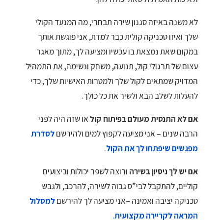
לא משנה באיזה סגנון שירה תבחרי, מה המנעד הקולי
שלך ואיזו טכניקה קולית כבר למדת, אני פוגשת אותך
במקום שאת נמצאת בו עכשיו ומציעה לך, מתוך מאגר
עצום של תרגולי קול, תנועה, משחק ונשימה, את התמהיל
המדויק שמתאים לקול שלך ולמטרות האישיות שלך, כדי
להעלות לשלב הבא ולשיר את כל כולך.
אם לא התנסית מעולם בפיתוח קול
או שזה היה לפני
הרבה שנים – אני מציעה לקפוץ למים ולהירשם
לסדרת
מפגשים שיפתחו
לך את הקול
.
אם יש לך ניסיון בשירה
ורוצה לשפר יכולות וביצועים
קוליים, להתקבל לבי”ס גבוה לשירה, להרכב, ולגבש
טכניקה יציבה ואמינה –אני מציעה לך להירשם
למסלול
המראה
לקריירה מקצועית
.