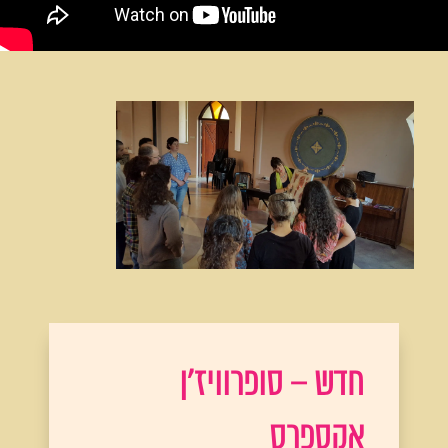
חדש – סופרוויז’ן
אקספרס