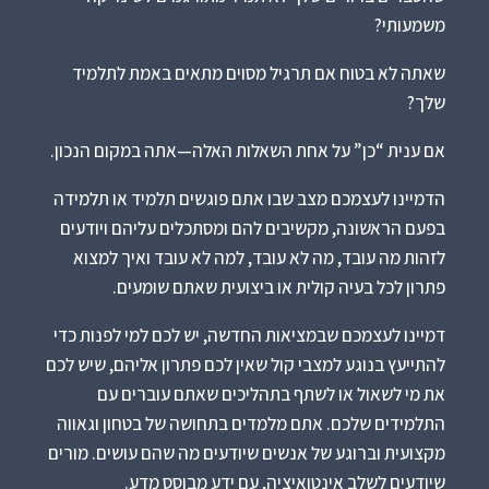
משמעותי?
שאתה לא בטוח אם תרגיל מסוים מתאים באמת לתלמיד
שלך?
אם ענית “כן” על אחת השאלות האלה—אתה במקום הנכון.
הדמיינו לעצמכם מצב שבו אתם פוגשים תלמיד או תלמידה
בפעם הראשונה, מקשיבים להם ומסתכלים עליהם ויודעים
לזהות מה עובד, מה לא עובד, למה לא עובד ואיך למצוא
פתרון לכל בעיה קולית או ביצועית שאתם שומעים.
דמיינו לעצמכם שבמציאות החדשה, יש לכם למי לפנות כדי
להתייעץ בנוגע למצבי קול שאין לכם פתרון אליהם, שיש לכם
את מי לשאול או לשתף בתהליכים שאתם עוברים עם
התלמידים שלכם. אתם מלמדים בתחושה של בטחון וגאווה
מקצועית וברוגע של אנשים שיודעים מה שהם עושים. מורים
שיודעים לשלב אינטואיציה, עם ידע מבוסס מדע.