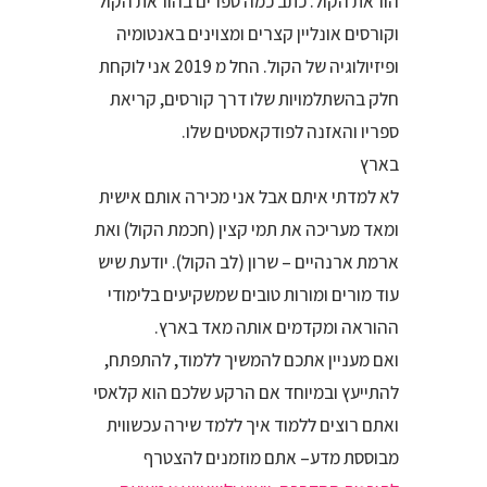
הוראת הקול. כתב כמה ספרים בהוראת הקול
וקורסים אונליין קצרים ומצוינים באנטומיה
ופיזיולוגיה של הקול. החל מ 2019 אני לוקחת
חלק בהשתלמויות שלו דרך קורסים, קריאת
ספריו והאזנה לפודקאסטים שלו.
בארץ
לא למדתי איתם אבל אני מכירה אותם אישית
ומאד מעריכה את תמי קצין (חכמת הקול) ואת
ארמת ארנהיים – שרון (לב הקול). יודעת שיש
עוד מורים ומורות טובים שמשקיעים בלימודי
ההוראה ומקדמים אותה מאד בארץ.
ואם מעניין אתכם להמשיך ללמוד, להתפתח,
להתייעץ ובמיוחד אם הרקע שלכם הוא קלאסי
ואתם רוצים ללמוד איך ללמד שירה עכשווית
מבוססת מדע– אתם מוזמנים להצטרף