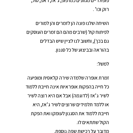
פופולריים מגוונים כמו פופ, ג’אז, ראפ, סול,
רוק וכו’ .
השיחה שלנו פונה הן לזמרים והן למורים
לפיתוח קול (שרבים מהם הם זמרים העוסקים
גם בכך), וחשוב לנו לציין שיש הבדלים
בהוראה ובביצוע של כל סגנון.
למשל:
זמרת אופרה שלמדה שירה קלאסית ומופיעה
כל חייה בהפקות אופראיות אינה חייבת ללמוד
לשיר ג’אז (לדוגמה) אבל אם היא רוצה לשיר
או ללמד תלמידים שרוצים לשיר ג’אז, היא
חייבת ללמוד את הסגנון לעומקו ואת הפקת
הקול שתתאים לו.
מדובר על רכישת שפה נוספת.