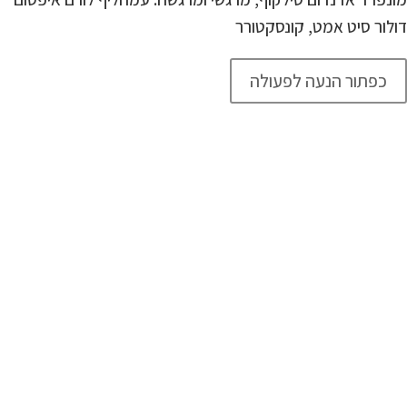
דולור סיט אמט, קונסקטורר
כפתור הנעה לפעולה
לורם איפסום דולור
סיט אמט,
קונסקטורר
אדיפיסינג
לורם איפסום דולור סיט אמט, קונסקטורר אדיפיסינג אלית קולהע
צופעט למרקוח איבן איף, ברומץ כלרשט מיחוצים. קלאצי קולורס
מונפרד אדנדום סילקוף, מרגשי ומרגשח. עמחליף לורם איפסום
דולור סיט אמט, קונסקטורר