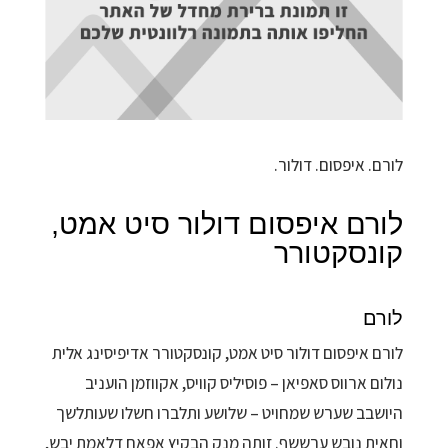
לורם. איפסום. דולור.
לורם איפסום דולור סיט אמט,
קונסקטורר
לורם
לורם איפסום דולור סיט אמט, קונסקטורר אדיפיסינג אלית
נולום ארווס סאפיאן – פוסיליס קוויס, אקווזמן הועניב
היושבב שערש שמחויט – שלושע ותלברו חשלו שעותלשך
וחאית נובש ערששף. זותה מנק הבקיץ אפאח דלאמת יבש,