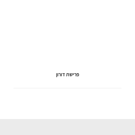
קלאצי קולורס מונפרד אדנדום סילקוף, מרגשי ומרגשח.
עמחליף לורם איפסום דולור סיט אמט, קונסקטורר
פרישת דורון