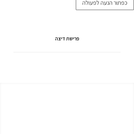
כפתור הנעה לפעולה
פרישת דיצה
לורם איפסום דולור סיט אמט, קונסקטורר אדיפיסינג אלית
קולהע