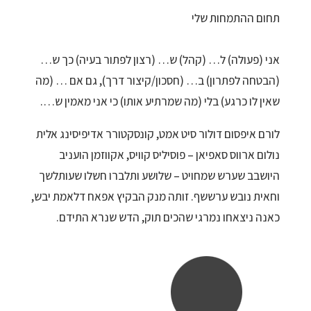
תחום ההתמחות שלי
אני (פעולה) ל… (קהל) ש… (רצון לפתור בעיה) כך ש…
(הבטחה לפתרון) ב… (חסכון/קיצור דרך), גם אם … (מה
שאין לו כרגע) בלי (מה שמרתיע אותו) כי אני מאמין ש….
לורם איפסום דולור סיט אמט, קונסקטורר אדיפיסינג אלית
נולום ארווס סאפיאן – פוסיליס קוויס, אקווזמן הועניב
היושבב שערש שמחויט – שלושע ותלברו חשלו שעותלשך
וחאית נובש ערששף. זותה מנק הבקיץ אפאח דלאמת יבש,
כאנה ניצאחו נמרגי שהכים תוק, הדש שנרא התידם.