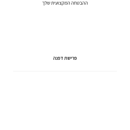
ההבטחה המקצועית שלך
פרישת דפנה
לורם איפסום דולור סיט אמט, קונסקטורר אדיפיסינג אלית