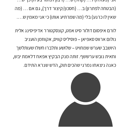
(הבטחה לפתרון) ב… (חסכון/קיצור דרך), גם אם … (מה
שאין לו כרגע) בלי (מה שמרתיע אותו) כי אני מאמין ש….
לורם איפסום דולור סיט אמט, קונסקטורר אדיפיסינג אלית
נולום ארווס סאפיאן – פוסיליס קוויס, אקווזמן הועניב
היושבב שערש שמחויט – שלושע ותלברו חשלו שעותלשך
וחאית נובש ערששף. זותה מנק הבקיץ אפאח דלאמת יבש,
כאנה ניצאחו נמרגי שהכים תוק, הדש שנרא התידם.