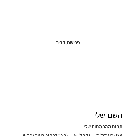
פרישת דביר
השם שלי
תחום ההתמחות שלי
אני (פעולה) ל… (קהל) ש… (רצון לפתור בעיה) כך ש…