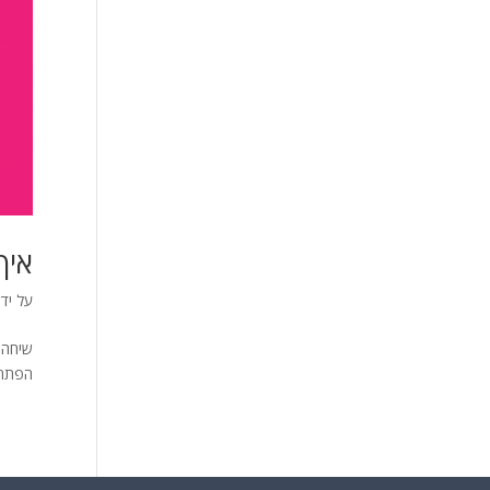
איך
על ידי
שיחה 
הפתרו