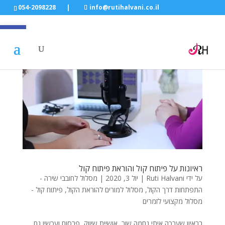
054-2098228
|
info@rutihalvani.co.il
פתח סרגל
ראיונות על פיתוח קול והוראת פיתוח קול
על ידי
Ruti Halvani
|
יול 3, 2020
|
מסלול לחובבי שירה -
התפתחות דרך הקול
,
מסלול למורים להוראת הקול
,
פיתוח קול -
מסלול מקצועי לזמרים
בראיון שערכה איתי נחמה שור, אושיית שיווק, פרסום ועכשיו גם