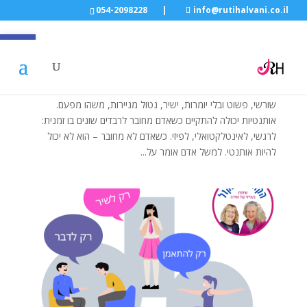
054-2098228
|
info@rutihalvani.co.il
פתח סרגל
איך להפוך שיר להיות אישי חלק ראשון
על ידי
Ruti Halvani
|
דצמ 26, 2022
|
Uncategorized
אותנטיות כבסיס למקוריות המילה אותנטיות מסמלת משהו אמיתי,
שורשי, פשוט ובלי יומרות, ישיר, נטול מניירות, משהו מפעם.
אותנטיות יכולה להתקיים כשאדם מחובר לרבדים שונים בו זמנית:
לרגשי, לאינטלקטואלי, לפיזי. כשאדם לא מחובר – הוא לא יכול
להיות אותנטי. למשל אדם אומר על...