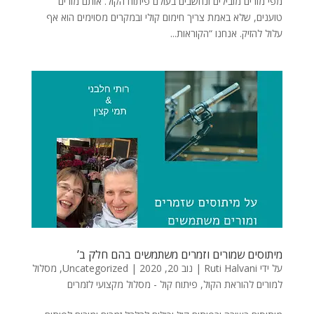
מפי מורים מובילים ונחשבים בעולם פיתוח הקול. אותם מורים
טוענים, שלא באמת צריך חימום קולי ובמקרים מסוימים הוא אף
עלול להזיק. אנחנו “הקוראות...
מיתוסים שמורים וזמרים משתמשים בהם חלק ב’
על ידי
Ruti Halvani
|
נוב 20, 2020
|
Uncategorized
,
מסלול
למורים להוראת הקול
,
פיתוח קול - מסלול מקצועי לזמרים