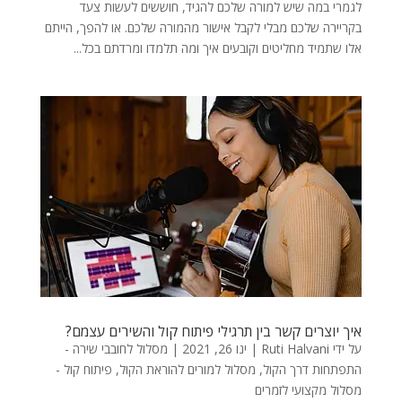
לגמרי במה שיש למורה שלכם להגיד, חוששים לעשות צעד
בקריירה שלכם מבלי לקבל אישור מהמורה שלכם. או להפך, הייתם
אלו שתמיד מחליטים וקובעים איך ומה תלמדו ומרדתם בכל...
איך יוצרים קשר בין תרגילי פיתוח קול והשירים עצמם?
על ידי
Ruti Halvani
|
ינו 26, 2021
|
מסלול לחובבי שירה -
התפתחות דרך הקול
,
מסלול למורים להוראת הקול
,
פיתוח קול -
מסלול מקצועי לזמרים