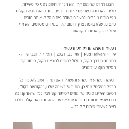
רובנו למדנו שחימום קולי הוא הכרחי וחשוב לפני כל פעילות
קולית. לאחרונה נשמעים קולות מרדניים בתחום הפדגוגיה הקולית
מפי מורים מובילים ונחשבים בעולם פיתוח הקול. אותם מורים
טוענים, שלא באמת צריך חימום קולי ובמקרים מסוימים הוא אף
עלול להזיק. אנחנו “הקוראות...
נעשה ונשמע או נשמע ונעשה
על ידי
Ruti Halvani
|
אוק 23, 2021
|
מסלול לחובבי שירה -
התפתחות דרך הקול
,
מסלול למורים להוראת הקול
,
פיתוח קול -
מסלול מקצועי לזמרים
נעשה ונשמע או נשמע ונעשה? האם תמיד חשוב להסביר כל
תרגיל במילים? מתי כן, מתי לא? בשיחה שלנו, “הקוראות בקול”,
הפעם העלינו סוגיה של מורים לפיתוח קול אבל ככל שהעמקנו בה
הבנו שהיא מכוונת גם לזמרים ולאנשים שמפתחים את קולם. כולנו
באים לשעורי פיתוח קול כדי...