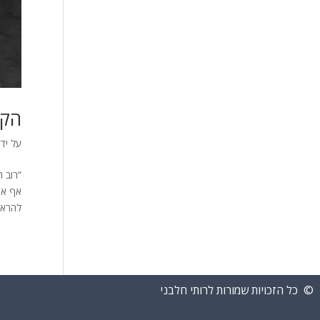
הקל
על ידי
“רוב ה
אף אח
להראות
© כל הזכויות שמורות לרותי חלבני