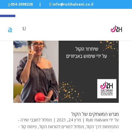
054-2098228
|
info@rutihalvani.co.il
פתח סרגל
מגרש המשחקים של הקול
על ידי
Ruti Halvani
|
מרץ 24, 2021
|
מסלול לחובבי שירה -
התפתחות דרך הקול
,
מסלול למורים להוראת הקול
,
פיתוח קול -