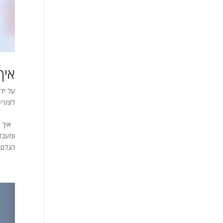
איך
על ידי
לזמרי
איך ב
ומעבד
הגלם ט