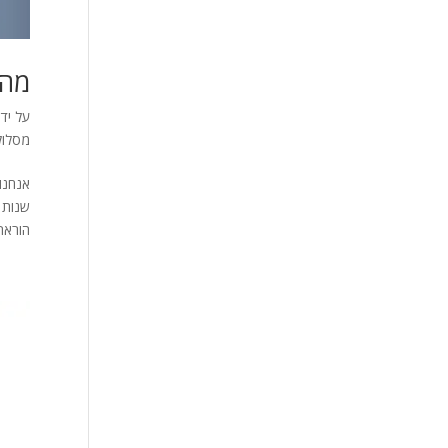
מה 
על ידי
מסלול
אנחנו
שנות 
הוראת 