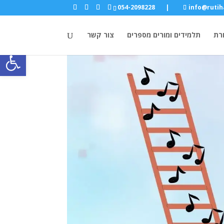
054-2098228
|
info@rutiha
רת
תלמידים ומורים מספרים
צור קשר
פתח סרגל