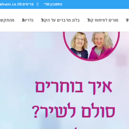
החשבון שלי
פריטים 0
lvani.co.il
י
מורים לפיתוח קול
בלוג מדברים על הקול
גלריות
מהתקשו