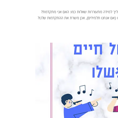
הייתה התקדמות בשיעורי פיתוח קול – הקוראות בקול/פרק 47 בכל תהליך למידה מתעוררות שאלות כמו: האם אני מתקדמת?
נו (אם אנחנו תלמידים), אכן משרת את ההתקדמות שלנו?